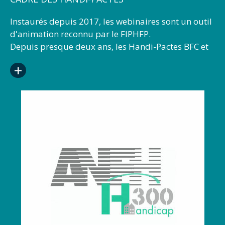
Instaurés depuis 2017, les webinaires sont un outil
d'animation reconnu par le FIPHFP.
Depuis presque deux ans, les Handi-Pactes BFC et
Grand-Est ont mis en place un nouveau format
+
d’information / animation à destination des
employeurs publics : les webinaires. Instaurés à
l’occasion de la fusion des Handi-Pactes
territoriaux, dans le cadre de la loi NOTRe, ces
ateliers digitaux sont une réponse aux distances
géographiques désormais plus importantes entre
les différents acteurs. Combinés à des journées en
présentiel, tout au long de l’année, les webinaires
traitent, chaque mois, de thématiques différentes :
DOETH , reclassement, formation, insertion, santé
au travail… Ils s’adressent non seulement aux
référents Handicap, mais aussi, en fonction des
thèmes abordés, aux services DRH et aux médecins