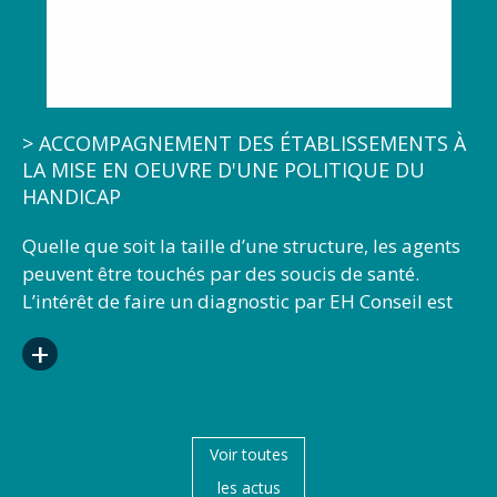
de prévention. Les participants sont invités à se
connecter sur une plateforme où ils peuvent
assister en direct à l’intervention, poser leurs
questions et télécharger les ressources mises à
disposition. Ils ont également la possibilité, après
> ACCOMPAGNEMENT DES ÉTABLISSEMENTS À
la session, de retrouver l’enregistrement du
LA MISE EN OEUVRE D'UNE POLITIQUE DU
webinaire dans l’espace partenaires du site
HANDICAP
internet du Handi-Pacte. Extrait de l'article du
FIPHFP publié sur son site internet le 21 février
Quelle que soit la taille d’une structure, les agents
2019
peuvent être touchés par des soucis de santé.
L’intérêt de faire un diagnostic par EH Conseil est
d’objectiver ces problèmes de santé au travail et
+
d’identifier les actions à mener pour les résoudre
avec le soutien du FIPHFP. Pour plus
d’informations, n’hésitez pas à nous contacter.
Voir toutes
les actus