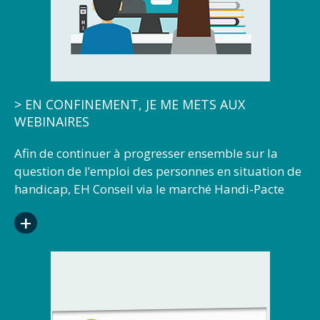
nouvelles sensibilisations en présentiel, vous
pouvez retrouver
notre offre de sensibilisation ici.
> EN CONFINEMENT, JE ME METS AUX
WEBINAIRES
Afin de continuer à progresser ensemble sur la
question de l’emploi des personnes en situation de
handicap, EH Conseil via le marché Handi-Pacte
propose des animations à distance via webinaire.
+
Handicap psychique, apprentissage dans la
Fonction Publique, troubles cognitifs et emploi,
période de préparation au reclassement, l’impact
du spectre du trouble autistique dans l’emploi,
management, maladies invalidantes, maintien
dans l'emploi. De nombreux webinaires sont à