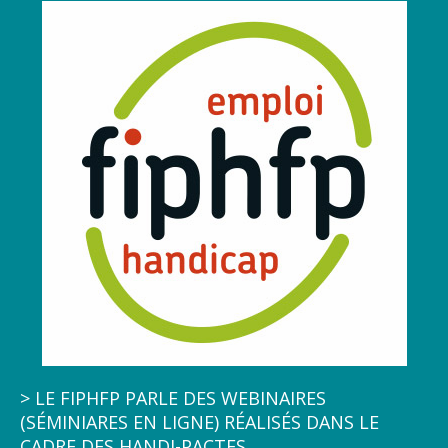
pour se maintenir dans l’emploi et pouvoir,
notamment, bénéficier des interventions du FIPHFP
en la matière. La seconde vidéo explique comment
compenser une situation de handicap et revient sur
les différents aménagements qu’il est possible de
mettre en place (aménagements matériels,
techniques, organisationnels et les aides
humaines).
Ces deux vidéos tutoriels
visent à
faciliter l’action des employeurs en matière
d’accueil et de maintien dans l’emploi.
> LE FIPHFP PARLE DES WEBINAIRES
(SÉMINIARES EN LIGNE) RÉALISÉS DANS LE
CADRE DES HANDI-PACTES