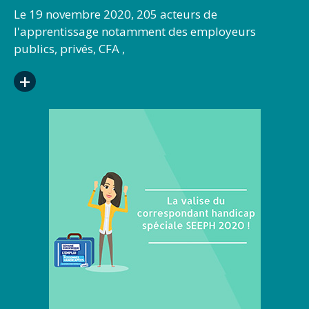
Le 19 novembre 2020, 205 acteurs de
l'apprentissage notamment des employeurs
publics, privés, CFA ,
opérateurs de compétences, acteurs du service
+
public de l’emploi et de l’orientation du Grand Est
ont participé, en distanciel, à l'étape régionale du
tour de France Cap sur les compétences, cap sur
l’apprentissage sous l’égide de Sophie Cluzel,
Secrétaire d'État auprès du Premier ministre,
chargée des Personnes handicapées, Blaise
Gourtay, SGARE de la région Grand Est, et Marc
Desjardins, Directeur de l’établissement public
FIPHFP . Un succès pour le FIPHFP, le Handi-Pacte
Grand Est et EH Conseil, prestataire du FIPHFP à
l’origine de cet événement. En conclusion de cet
après-midi d'échange, Sophie Cluzel, Secrétaire
d'Etat auprès du Premier ministre chargée des
personnes handicapées a rappelé que «